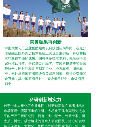
荣誉硕果再创新
中山大桥化工企业集团始终以科技创新为导向，在充分
借鉴融合国外先进技术基础上实现自主创新，科研和技
术均取得丰硕的成果。拥有众多技术专利，先后获得国
家标准认可奖、替代进口产品奖、市级科技进步奖等荣
誉称号，同时积极参与制定行业、地方标准、团体标
准，累计承担国家省部级有关课题26项，获得经费2000
余万元，其中国家项目1个、省级项目12个、市级项目
13个。
科研创新增实力
对于中山大桥化工企业集团，科研创新是在充满挑战的
市场环境中脱颖而出的关键。大桥化工建有国际先进水
平的产品工程研究院，拥有一支由院士、外籍专家、博
士后、博士、硕士组成的百余人研发团队，潜心研发绿
色环保涂料。大桥化工集团率先响应国家号召，提出将